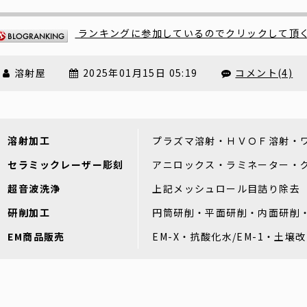
ランキングに参加しているのでクリックして頂
溶射屋
2025年01月15日 05:19
コメント(4)
溶射加工
プラズマ溶射・ＨＶＯＦ溶射・
セラミックレーザー彫刻
アニロックス・ラミネーター・
超音波洗浄
上記メッシュロール目詰り除去
研削加工
円筒研削・平面研削・内面研削
EM商品販売
EM-X・抗酸化水/EM-1・土壌