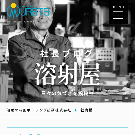
MENU
村田ボーリング技研株式会社
社長ブログ
日々の気づきを投稿中
溶射の村田ボーリング技研株式会社
社内報