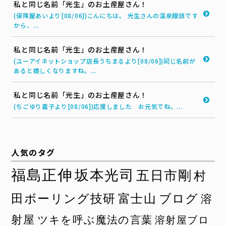
私と同じ名前「光生」のお土産屋さん！
(保険屋あいより[08/06])こんにちは。 光生さんの温泉饅頭です
から、...
私と同じ名前「光生」のお土産屋さん！
(ユーアイネットショップ店長うちまるより[08/06])同じ名前が
あると嬉しくなりますね。...
私と同じ名前「光生」のお土産屋さん！
(ちごゆり嘉子より[08/06])応援しました お元気でね。...
人気のタグ
福島正伸
坂本光司
五日市剛
村
田ボーリング技研
富士山
ブログ
溶
射屋
ツキを呼ぶ魔法の言葉
溶射屋ブロ