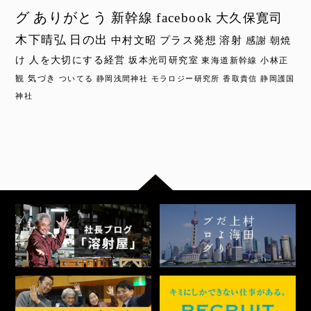
グ
ありがとう
新幹線
facebook
大久保寛司
木下晴弘
日の出
中村文昭
プラス発想
溶射
感謝
朝焼
け
人を大切にする経営
坂本光司研究室
東海道新幹線
小林正
観
気づき
ついてる
静岡浅間神社
モラロジー研究所
香取貴信
静岡護国
神社