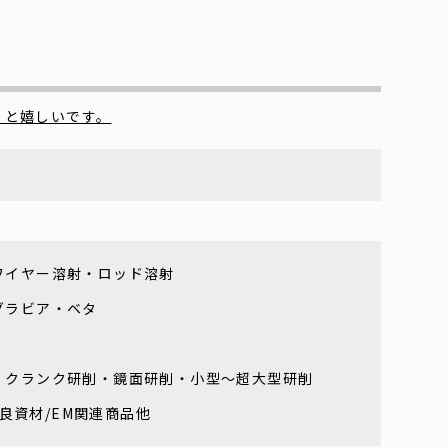
くと嬉しいです。
ワイヤー溶射・ロッド溶射
グラビア・ベタ
・クランク研削・鏡面研削・小型～超大型研削
改良資材/EM関連商品他