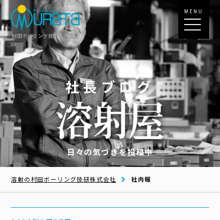
MENU
村田ボーリング技研株式会社
社長ブログ
日々の気づきを投稿中
溶射の村田ボーリング技研株式会社
社内報