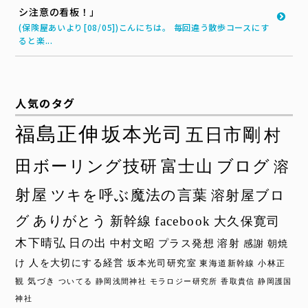
シ注意の看板！」
(保険屋あいより[08/05])こんにちは。 毎回違う散歩コースにす
ると楽...
人気のタグ
福島正伸
坂本光司
五日市剛
村
田ボーリング技研
富士山
ブログ
溶
射屋
ツキを呼ぶ魔法の言葉
溶射屋ブロ
グ
ありがとう
新幹線
facebook
大久保寛司
木下晴弘
日の出
中村文昭
プラス発想
溶射
感謝
朝焼
け
人を大切にする経営
坂本光司研究室
東海道新幹線
小林正
観
気づき
ついてる
静岡浅間神社
モラロジー研究所
香取貴信
静岡護国
神社