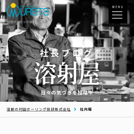
MENU
村田ボーリング技研株式会社
社長ブログ
日々の気づきを投稿中
溶射の村田ボーリング技研株式会社
社内報