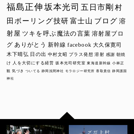
福島正伸
坂本光司
五日市剛
村
田ボーリング技研
富士山
ブログ
溶
射屋
ツキを呼ぶ魔法の言葉
溶射屋ブロ
グ
ありがとう
新幹線
facebook
大久保寛司
木下晴弘
日の出
中村文昭
プラス発想
溶射
感謝
朝焼
け
人を大切にする経営
坂本光司研究室
東海道新幹線
小林正
観
気づき
ついてる
静岡浅間神社
モラロジー研究所
香取貴信
静岡護国
神社