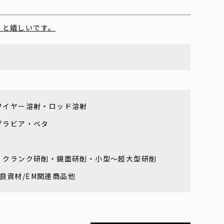
くと嬉しいです。
ワイヤー溶射・ロッド溶射
グラビア・ベタ
・クランク研削・鏡面研削・小型～超大型研削
改良資材/EM関連商品他