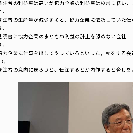
発注者の利益率は高いが協力企業の利益率は極端に低い、
７、
発注者の生産量が減少すると、協力企業に依頼していた仕
８、
見積書に協力企業のまともね利益の計上を認めない会社
９、
協力企業に仕事を出してやっているといった言動をする会
10、
発注者の意向に逆らうと、転注するとか内作すると脅しを