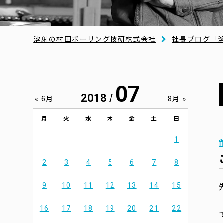
溶射の村田ボーリング技研株式会社
社長ブログ「
07
2018 /
« 6月
8月 »
月
火
水
木
金
土
日
1
2
3
4
5
6
7
8
9
10
11
12
13
14
15
16
17
18
19
20
21
22