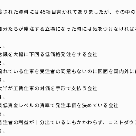
渡された資料には45項目書かれてありましたが、その中の
自分たちが発注する立場になった時には気をつけなければ
１、
常識を大幅に下回る低価格発注をする会社
２、
流れている仕事を受注者の同意もないのに図面を国内外に
３、
大半が工賃仕事の対価を手形で支払う会社
４、
最低賃金レベルの賃率で発注単価を決めている会社
５、
発注者の利益が十分出ているにもかかわらず、コストダウ
６、