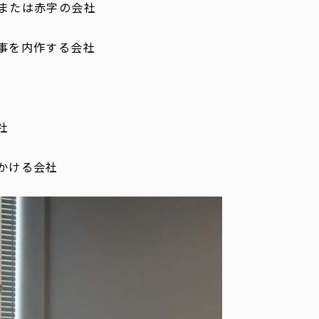
または赤字の会社
事を内作する会社
社
かける会社