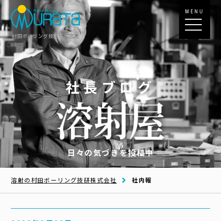
MENU
村田ボーリング技研株式会社
社長ブログ
日々の気づきを投稿中
溶射の村田ボーリング技研株式会社
社内報