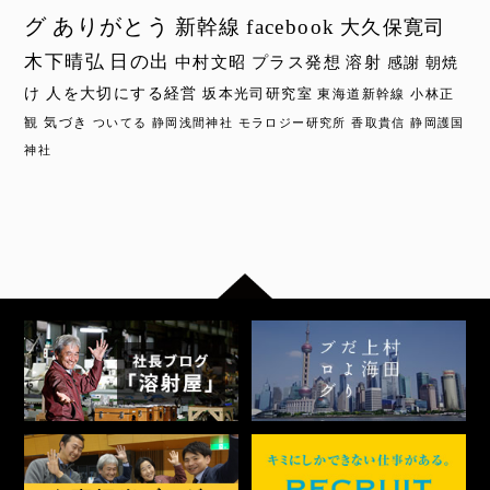
グ
ありがとう
新幹線
facebook
大久保寛司
木下晴弘
日の出
中村文昭
プラス発想
溶射
感謝
朝焼
け
人を大切にする経営
坂本光司研究室
東海道新幹線
小林正
観
気づき
ついてる
静岡浅間神社
モラロジー研究所
香取貴信
静岡護国
神社