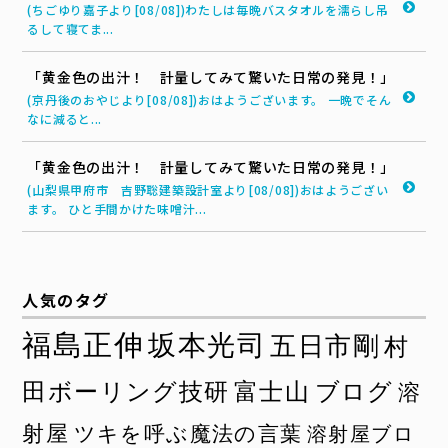
(ちごゆり嘉子より[08/08])わたしは毎晩バスタオルを濡らし吊
るして寝てま...
「黄金色の出汁！ 計量してみて驚いた日常の発見！」
(京丹後のおやじより[08/08])おはようございます。 一晩でそん
なに減ると...
「黄金色の出汁！ 計量してみて驚いた日常の発見！」
(山梨県甲府市 吉野聡建築設計室より[08/08])おはようござい
ます。 ひと手間かけた味噌汁...
人気のタグ
福島正伸
坂本光司
五日市剛
村
田ボーリング技研
富士山
ブログ
溶
射屋
ツキを呼ぶ魔法の言葉
溶射屋ブロ