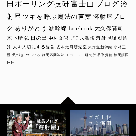
田ボーリング技研
富士山
ブログ
溶
射屋
ツキを呼ぶ魔法の言葉
溶射屋ブロ
グ
ありがとう
新幹線
facebook
大久保寛司
木下晴弘
日の出
中村文昭
プラス発想
溶射
感謝
朝焼
け
人を大切にする経営
坂本光司研究室
東海道新幹線
小林正
観
気づき
ついてる
静岡浅間神社
モラロジー研究所
香取貴信
静岡護国
神社