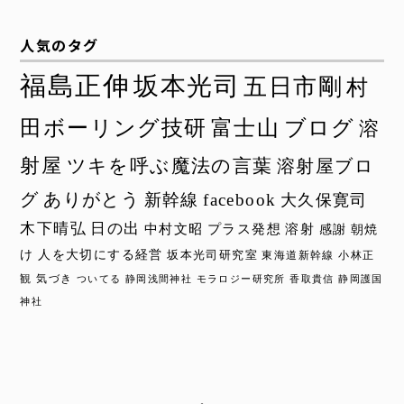
人気のタグ
福島正伸
坂本光司
五日市剛
村
田ボーリング技研
富士山
ブログ
溶
射屋
ツキを呼ぶ魔法の言葉
溶射屋ブロ
グ
ありがとう
新幹線
facebook
大久保寛司
木下晴弘
日の出
中村文昭
プラス発想
溶射
感謝
朝焼
け
人を大切にする経営
坂本光司研究室
東海道新幹線
小林正
観
気づき
ついてる
静岡浅間神社
モラロジー研究所
香取貴信
静岡護国
神社