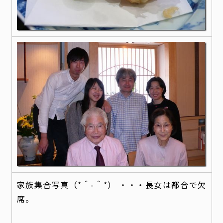
家族集合写真（*＾-＾*） ・・・長女は都合で欠
席。