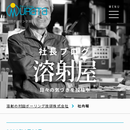
MENU
村田ボーリング技研株式会社
社長ブログ
日々の気づきを投稿中
溶射の村田ボーリング技研株式会社
社内報