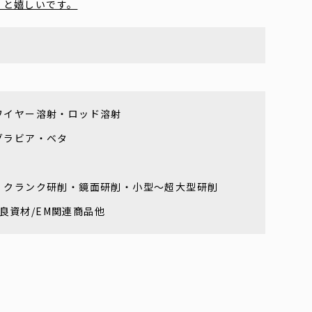
くと嬉しいです。
ワイヤー溶射・ロッド溶射
グラビア・ベタ
・クランク研削・鏡面研削・小型～超大型研削
改良資材/EM関連商品他