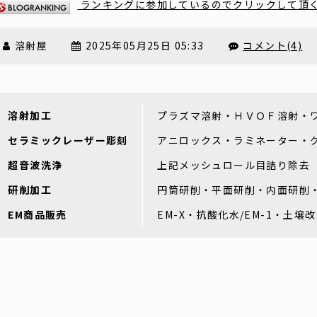
ランキングに参加しているのでクリックして頂
溶射屋
2025年05月25日 05:33
コメント(4)
溶射加工
プラズマ溶射・ＨＶＯＦ溶射・
セラミックレーザー彫刻
アニロックス・ラミネーター・
超音波洗浄
上記メッシュロール目詰り除去
研削加工
円筒研削・平面研削・内面研削
EM商品販売
EM-X・抗酸化水/EM-1・土壌