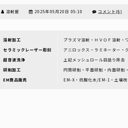
溶射屋
2025年05月20日 05:10
コメント(6)
溶射加工
プラズマ溶射・ＨＶＯＦ溶射・
セラミックレーザー彫刻
アニロックス・ラミネーター・
超音波洗浄
上記メッシュロール目詰り除去
研削加工
円筒研削・平面研削・内面研削
EM商品販売
EM-X・抗酸化水/EM-1・土壌