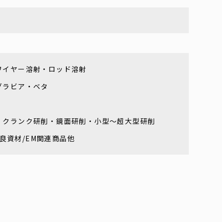
ワイヤー溶射・ロッド溶射
グラビア・ベタ
・クランク研削・鏡面研削・小型～超大型研削
改良資材/EM関連商品他