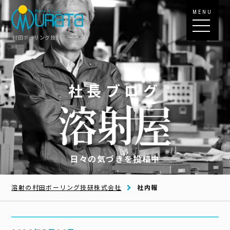
MENU
村田ボーリング技研株式会社
社長ブログ
日々の気づきを投稿中
溶射の村田ボーリング技研株式会社
社内報