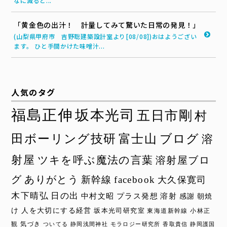
なに減ると...
「黄金色の出汁！ 計量してみて驚いた日常の発見！」
(山梨県甲府市 吉野聡建築設計室より[08/08])おはようござい
ます。 ひと手間かけた味噌汁...
人気のタグ
福島正伸
坂本光司
五日市剛
村
田ボーリング技研
富士山
ブログ
溶
射屋
ツキを呼ぶ魔法の言葉
溶射屋ブロ
グ
ありがとう
新幹線
facebook
大久保寛司
木下晴弘
日の出
中村文昭
プラス発想
溶射
感謝
朝焼
け
人を大切にする経営
坂本光司研究室
東海道新幹線
小林正
観
気づき
ついてる
静岡浅間神社
モラロジー研究所
香取貴信
静岡護国