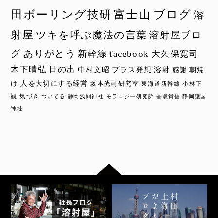
田ボーリング技研
富士山
ブログ
溶
射屋
ツキを呼ぶ魔法の言葉
溶射屋ブロ
グ
ありがとう
新幹線
facebook
大久保寛司
木下晴弘
日の出
中村文昭
プラス発想
溶射
感謝
朝焼
け
人を大切にする経営
坂本光司研究室
東海道新幹線
小林正
観
気づき
ついてる
静岡浅間神社
モラロジー研究所
香取貴信
静岡護国
神社