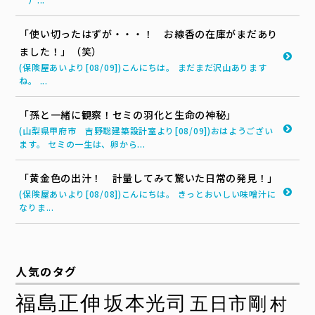
「使い切ったはずが・・・！ お線香の在庫がまだあり
ました！」（笑）
(保険屋あいより[08/09])こんにちは。 まだまだ沢山あります
ね。 ...
「孫と一緒に観察！セミの羽化と生命の神秘」
(山梨県甲府市 吉野聡建築設計室より[08/09])おはようござい
ます。 セミの一生は、卵から...
「黄金色の出汁！ 計量してみて驚いた日常の発見！」
(保険屋あいより[08/08])こんにちは。 きっとおいしい味噌汁に
なりま...
人気のタグ
福島正伸
坂本光司
五日市剛
村