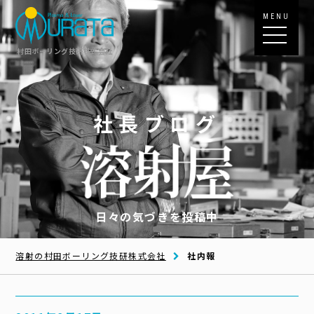
MENU
村田ボーリング技研株式会社
社長ブログ
日々の気づきを投稿中
溶射の村田ボーリング技研株式会社
社内報