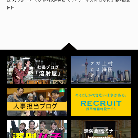
観
気づき
ついてる
静岡浅間神社
モラロジー研究所
香取貴信
静岡護国
神社