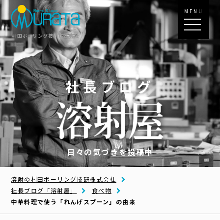
MENU
村田ボーリング技研株式会社
社長ブログ
日々の気づきを投稿中
溶射の村田ボーリング技研株式会社
社長ブログ「溶射屋」
食べ物
中華料理で使う「れんげスプーン」の由来