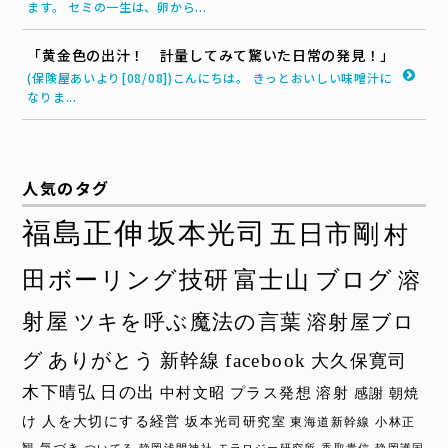
ます。 セミの一生は、卵から...
「黄金色の出汁！ 計量してみて驚いた日常の発見！」
(保険屋あいより[08/08])こんにちは。 きっとおいしい味噌汁に
なりま...
人気のタグ
福島正伸
坂本光司
五日市剛
村
田ボーリング技研
富士山
ブログ
溶
射屋
ツキを呼ぶ魔法の言葉
溶射屋ブロ
グ
ありがとう
新幹線
facebook
大久保寛司
木下晴弘
日の出
中村文昭
プラス発想
溶射
感謝
朝焼
け
人を大切にする経営
坂本光司研究室
東海道新幹線
小林正