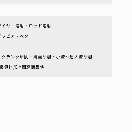
ワイヤー溶射・ロッド溶射
グラビア・ベタ
・クランク研削・鏡面研削・小型～超大型研削
改良資材/EM関連商品他