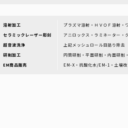
溶射加工
プラズマ溶射・ＨＶＯＦ溶射・
セラミックレーザー彫刻
アニロックス・ラミネーター・
超音波洗浄
上記メッシュロール目詰り除去
研削加工
円筒研削・平面研削・内面研削
EM商品販売
EM-X・抗酸化水/EM-1・土壌