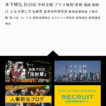
木下晴弘
日の出
中村文昭
プラス発想
溶射
感謝
朝焼
け
人を大切にする経営
坂本光司研究室
東海道新幹線
小林正
観
気づき
ついてる
静岡浅間神社
モラロジー研究所
香取貴信
静岡護国
神社