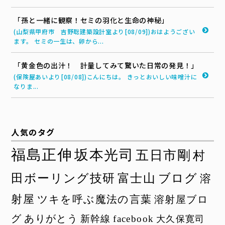
「孫と一緒に観察！セミの羽化と生命の神秘」
(山梨県甲府市 吉野聡建築設計室より[08/09])おはようござい
ます。 セミの一生は、卵から...
「黄金色の出汁！ 計量してみて驚いた日常の発見！」
(保険屋あいより[08/08])こんにちは。 きっとおいしい味噌汁に
なりま...
人気のタグ
福島正伸
坂本光司
五日市剛
村
田ボーリング技研
富士山
ブログ
溶
射屋
ツキを呼ぶ魔法の言葉
溶射屋ブロ
グ
ありがとう
新幹線
facebook
大久保寛司