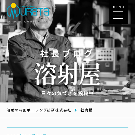
MENU
村田ボーリング技研株式会社
社長ブログ
日々の気づきを投稿中
溶射の村田ボーリング技研株式会社
社内報