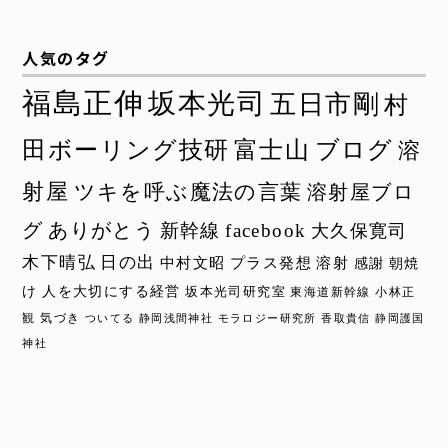
人気のタグ
福島正伸
坂本光司
五日市剛
村
田ボーリング技研
富士山
ブログ
溶
射屋
ツキを呼ぶ魔法の言葉
溶射屋ブロ
グ
ありがとう
新幹線
facebook
大久保寛司
木下晴弘
日の出
中村文昭
プラス発想
溶射
感謝
朝焼
け
人を大切にする経営
坂本光司研究室
東海道新幹線
小林正
観
気づき
ついてる
静岡浅間神社
モラロジー研究所
香取貴信
静岡護国
神社