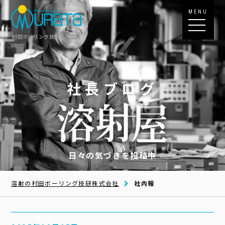
MENU
村田ボーリング技研株式会社
社長ブログ
日々の気づきを投稿中
溶射の村田ボーリング技研株式会社
社内報