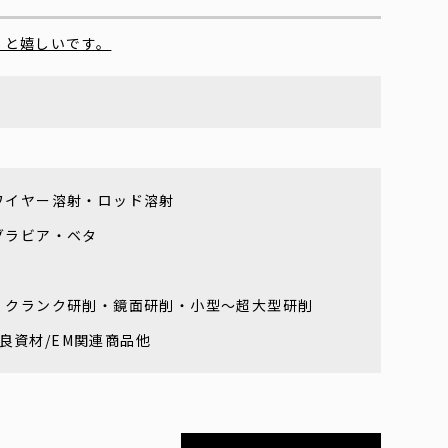
くと嬉しいです。
ワイヤー溶射・ロッド溶射
グラビア・ベタ
・クランク研削・鏡面研削・小型～超大型研削
改良資材/EM関連商品他