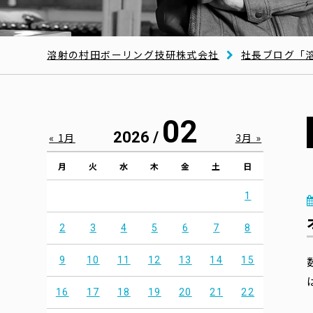
溶射の村田ボーリング技研株式会社
社長ブログ「
02
2026 /
« 1月
3月 »
月
火
水
木
金
土
日
1
2
3
4
5
6
7
8
9
10
11
12
13
14
15
16
17
18
19
20
21
22