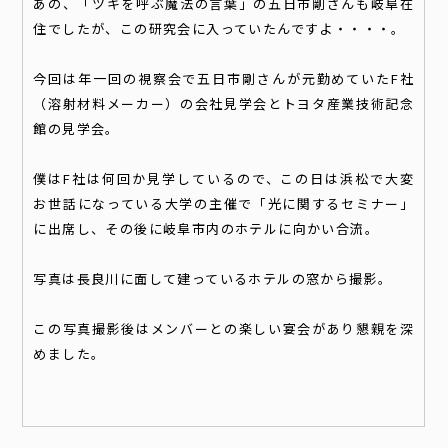
あの、「ツキを呼ぶ魔法の言葉」の五日市剛さんも岐阜在
住でしたが、この研究会に入っていたんですよ・・・・。
今回は年一回の視察会で五日市剛さんが元勤めていたF社
（溶射材料メーカー）の会社見学会とトヨタ産業技術記念
館の見学会。
僕はF社は何回か見学しているので、この日は浜松で大変
お世話になっている大学の主催で「光に関するセミナー」
に出席し、その後に岐阜市内のホテルに向かい合流。
写真は長良川に面して建っているホテルの窓から撮影。
この写真撮影後はメンバーとの楽しい宴会があり懇親を深
めました。