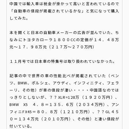
中国では輸入車は税金が掛かって高いと言われているので
「自動車の値段が掲載されているかな」と気になって購入
してみた。
本を開くと日本の自動車メーカーの広告が並んでいた、ち
なみにトヨタカローラ１８００CCの定価が１４．４８万
元〜１７．９８万元（２１７万〜２７０万円）
１１月号では日本車の特集号は取り扱われていなかった。
記事の中で世界の車の性能比べが掲載されていた（ベン
ツ、BMW、ポルシェ、アウディ、インフィニティ、フェラ
ーリ、その他）が車の値段が凄い・・・・中国語なのでは
っきりとしないが、？？XLR=128万（１９２０万円）、
BMW X5 ４．８＝１３５．６万（２０３４万円）、アン
フィニFX45＝８０．８万（１２１０万円）、？？GL４５
０＝１３４万元（２０１０万円）、その他）と凄い値段が
付いている。